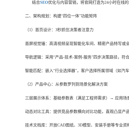
结合
SEO
优化与内容营销，将官网打造为24小时在线
二、架构规划：构建“四位一体”功能矩阵
（1）首页设计：3秒抓住决策者注意力
首屏视觉锤：高清视频呈现智能化车间、精密产品特写或全
导航逻辑：采用“产品-技术-案例-服务”四步决策路径，符
智能匹配：嵌入“行业选择器”，客户选择所属领域（如汽
（2）产品中心：从参数罗列到场景化解决方案
三层展示体系：基础参数表（满足工程师需求）→ 应用场
动态对比工具：提供竞品参数横向对比功能，直观凸显产
技术文档库：开放CAD图纸、3D模型、安装手册等专业