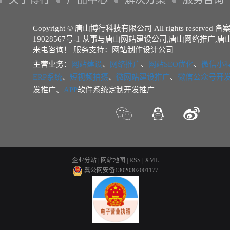
Copyright © 唐山博行科技有限公司 All rights reserved 
19028567号-1
从事与
唐山网站建设公司
,
唐山网络推广
,
唐
来电咨询！
服务支持：
网站制作设计公司
主营业务：
网站建设
、
网络推广
、
网站SEO优化
、
微信小
ERP系统
、
短视频拍摄
、
微网站建设推广
、
微信公众号开
发推广、
APP
软件系统定制开发推广
企业分站
|
网站地图
|
RSS
|
XML
冀公网安备13020302001177