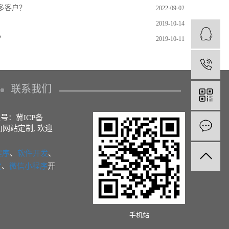
多客户？
2022-09-02
2019-10-14
？
2019-10-11
1
联系我们
备案号：
冀ICP备
山网站定制
, 欢迎
程序
、
软件开发
、
发
、
微信小程序
开
手机站