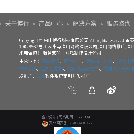
关于博行
产品中心
解决方案
服务咨询
Copyright © 唐山博行科技有限公司 All rights reserved 
19028567号-1
从事与
唐山网站建设公司
,
唐山网络推广
,
唐
来电咨询！
服务支持：
网站制作设计公司
主营业务：
网站建设
、
网络推广
、
网站SEO优化
、
微信小
ERP系统
、
短视频拍摄
、
微网站建设推广
、
微信公众号开
发推广、
APP
软件系统定制开发推广
企业分站
|
网站地图
|
RSS
|
XML
冀公网安备13020302001177