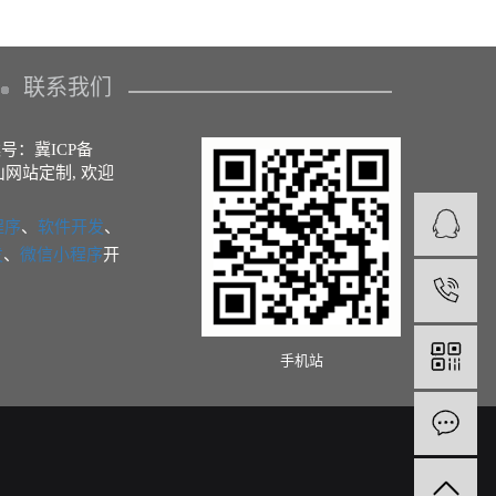
联系我们
备案号：
冀ICP备
山网站定制
, 欢迎
程序
、
软件开发
、
发
、
微信小程序
开
1
手机站