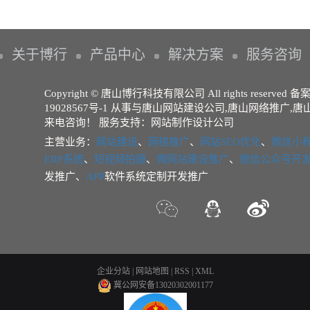
关于博行
产品中心
解决方案
服务咨询
Copyright © 唐山博行科技有限公司 All rights reserved 
19028567号-1
从事与
唐山网站建设公司
,
唐山网络推广
,
唐
来电咨询！
服务支持：
网站制作设计公司
主营业务：
网站建设
、
网络推广
、
网站SEO优化
、
微信小
ERP系统
、
短视频拍摄
、
微网站建设推广
、
微信公众号开
发推广、
APP
软件系统定制开发推广
企业分站
|
网站地图
|
RSS
|
XML
冀公网安备13020302001177