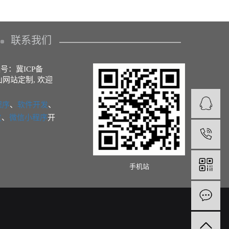
联系我们
备案号：
冀ICP备
山网站定制
, 欢迎
程序
、
软件开发
、
发
、
微信小程序
开
1
手机站